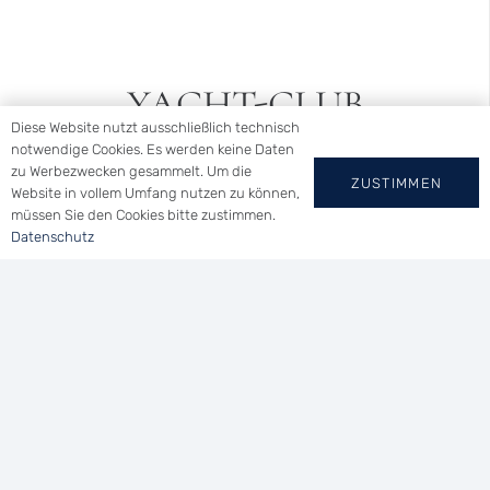
YACHT-CLUB
Diese Website nutzt ausschließlich technisch
WALLHAUSEN E.V.
notwendige Cookies. Es werden keine Daten
zu Werbezwecken gesammelt. Um die
ZUSTIMMEN
Website in vollem Umfang nutzen zu können,
Tel.: (0 73 46) 91 94 14
müssen Sie den Cookies bitte zustimmen.
Datenschutz
Uferstraße 21 | 78465 Konstanz
vorsitzender@ycwa.de
Home
|
Impressum
|
Datenschutz
©
Dave’s Design