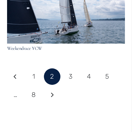
Weekendrace YCW
1
2
3
4
5
…
8