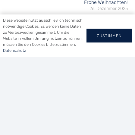
Frohe Weihnachten!
26. Dezember 2025
Diese Website nutzt ausschließlich technisch
notwendige Cookies. Es werden keine Daten
zu Werbezwecken gesammelt. Um die
ZUSTIMMEN
Website in vollem Umfang nutzen zu können,
müssen Sie den Cookies bitte zustimmen.
Datenschutz
YACHT-CLUB
WALLHAUSEN E.V.
Tel.: (0 73 46) 91 94 14
Uferstraße 21 | 78465 Konstanz
vorsitzender@ycwa.de