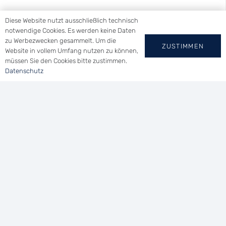
Diese Website nutzt ausschließlich technisch
notwendige Cookies. Es werden keine Daten
zu Werbezwecken gesammelt. Um die
ZUSTIMMEN
Website in vollem Umfang nutzen zu können,
müssen Sie den Cookies bitte zustimmen.
YACHT-CLUB
Datenschutz
WALLHAUSEN E.V.
Tel.: (0 73 46) 91 94 14
Uferstraße 21 | 78465 Konstanz
vorsitzender@ycwa.de
Home
|
Impressum
|
Datenschutz