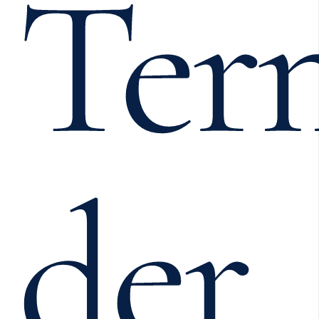
Ter
der