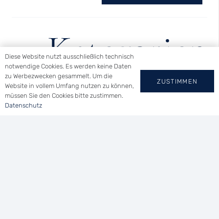
Kategorien
Diese Website nutzt ausschließlich technisch
notwendige Cookies. Es werden keine Daten
zu Werbezwecken gesammelt. Um die
ZUSTIMMEN
Website in vollem Umfang nutzen zu können,
müssen Sie den Cookies bitte zustimmen.
Datenschutz
Archiv
Ergebnisse
Mitglieder Info
Regatta Berichte
Termine Archiv
Termine im Club
Termine Regatta