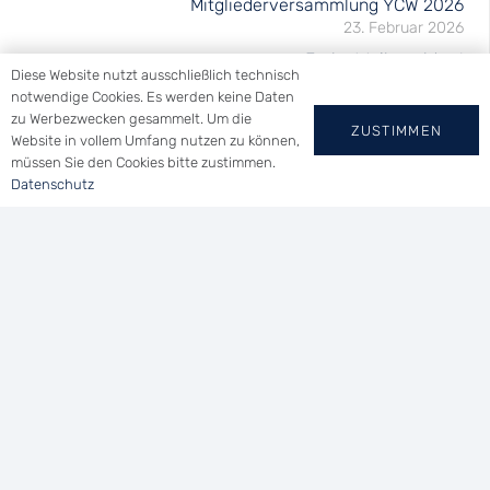
Mitgliederversammlung YCW 2026
23. Februar 2026
Frohe Weihnachten!
Diese Website nutzt ausschließlich technisch
26. Dezember 2025
notwendige Cookies. Es werden keine Daten
zu Werbezwecken gesammelt. Um die
ZUSTIMMEN
Website in vollem Umfang nutzen zu können,
müssen Sie den Cookies bitte zustimmen.
Datenschutz
YACHT-CLUB
WALLHAUSEN E.V.
Tel.: (0 73 46) 91 94 14
Uferstraße 21 | 78465 Konstanz
vorsitzender@ycwa.de