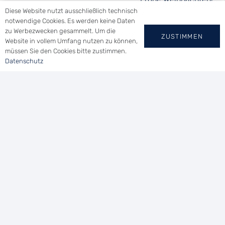
26. Dezember 2025
Diese Website nutzt ausschließlich technisch
notwendige Cookies. Es werden keine Daten
zu Werbezwecken gesammelt. Um die
ZUSTIMMEN
Website in vollem Umfang nutzen zu können,
müssen Sie den Cookies bitte zustimmen.
Datenschutz
YACHT-CLUB
WALLHAUSEN E.V.
Tel.: (0 73 46) 91 94 14
Uferstraße 21 | 78465 Konstanz
vorsitzender@ycwa.de