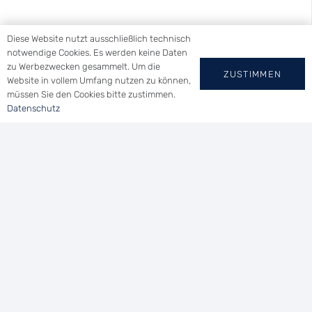
Diese Website nutzt ausschließlich technisch
notwendige Cookies. Es werden keine Daten
zu Werbezwecken gesammelt. Um die
YACHT-CLUB
ZUSTIMMEN
Website in vollem Umfang nutzen zu können,
müssen Sie den Cookies bitte zustimmen.
WALLHAUSEN E.V.
Datenschutz
Tel.: (0 73 46) 91 94 14
Uferstraße 21 | 78465 Konstanz
vorsitzender@ycwa.de
Home
|
Impressum
|
Datenschutz
©
Dave’s Design