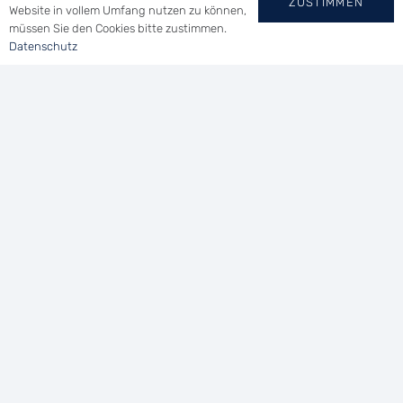
ZUSTIMMEN
Website in vollem Umfang nutzen zu können,
müssen Sie den Cookies bitte zustimmen.
Datenschutz
YACHT-CLUB
WALLHAUSEN E.V.
Tel.: (0 73 46) 91 94 14
Uferstraße 21 | 78465 Konstanz
vorsitzender@ycwa.de
Home
|
Impressum
|
Datenschutz
©
Dave’s Design