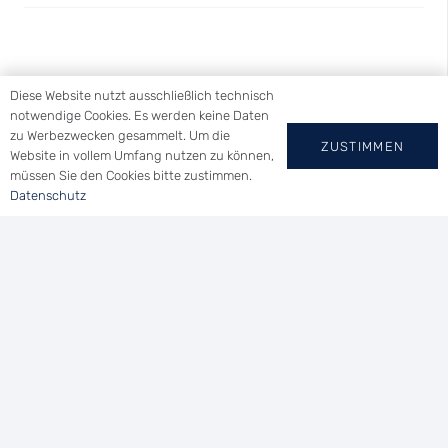
Diese Website nutzt ausschließlich technisch
notwendige Cookies. Es werden keine Daten
zu Werbezwecken gesammelt. Um die
ZUSTIMMEN
YACHT-CLUB
Website in vollem Umfang nutzen zu können,
müssen Sie den Cookies bitte zustimmen.
WALLHAUSEN E.V.
Datenschutz
Tel.: (0 73 46) 91 94 14
Uferstraße 21 | 78465 Konstanz
vorsitzender@ycwa.de
Home
|
Impressum
|
Datenschutz